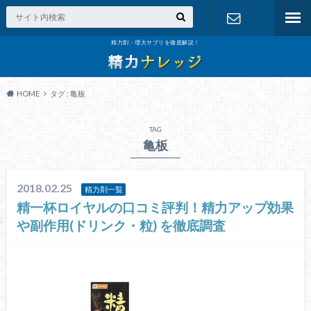
精力剤・増大サプリを徹底解説！
お問い合わ
せ
HOME
タグ : 亀板
TAG
亀板
2018.02.25
精力剤一覧
精一杯ロイヤルの口コミ評判！精力アップ効果
や副作用(ドリンク・粒) を徹底調査