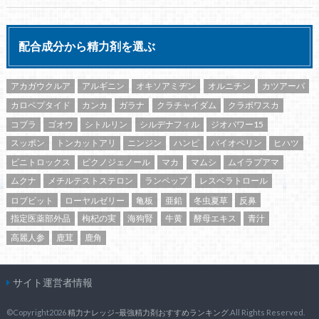
配合成分から精力剤を選ぶ
アカガウクルア
アルギニン
オキソアミヂン
オルニチン
カツアーバ
カロペプタイド
カンカ
ガラナ
クラチャイダム
クラボワスカ
コブラ
ゴオウ
シトルリン
シルデナフィル
ジオパワー15
スッポン
トンカットアリ
ニンジン
ハンピ
バイオペリン
ヒハツ
ビニトロックス
ピクノジェノール
マカ
マムシ
ムイラプアマ
ムクナ
メチルテストステロン
ランペップ
レスベラトロール
ロブビット
ローヤルゼリー
亀板
亜鉛
冬虫夏草
反鼻
指定医薬部外品
枸杞の実
海狗腎
牛黄
酵母エキス
青汁
高麗人参
鹿茸
鹿角
サイト運営者情報
©Copyright2026
精力ナレッジ−最強精力剤おすすめランキング
.All Rights Reserved.