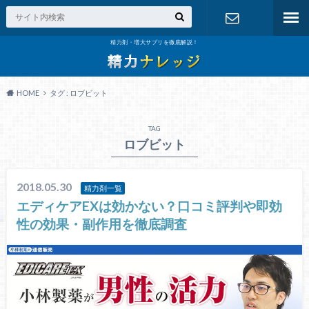
精力剤・増大サプリを徹底解説！
お問い合わ
せ
HOME
タグ : ロブビット
TAG
ロブビット
2018.05.30
精力剤一覧
エディケアEXは効かない？口コミ評判や即効
性の効果・副作用を徹底調査