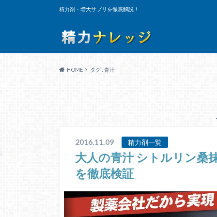
精力剤・増大サプリを徹底解説！
HOME
タグ : 青汁
2016.11.09
精力剤一覧
大人の青汁 シトルリン桑
を徹底検証