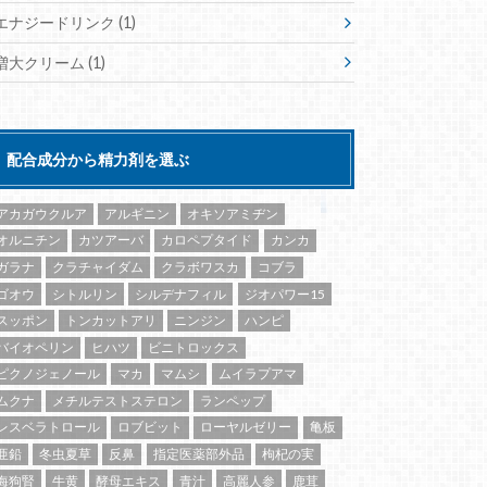
エナジードリンク
(1)
増大クリーム
(1)
配合成分から精力剤を選ぶ
アカガウクルア
アルギニン
オキソアミヂン
オルニチン
カツアーバ
カロペプタイド
カンカ
ガラナ
クラチャイダム
クラボワスカ
コブラ
ゴオウ
シトルリン
シルデナフィル
ジオパワー15
スッポン
トンカットアリ
ニンジン
ハンピ
バイオペリン
ヒハツ
ビニトロックス
ピクノジェノール
マカ
マムシ
ムイラプアマ
ムクナ
メチルテストステロン
ランペップ
レスベラトロール
ロブビット
ローヤルゼリー
亀板
亜鉛
冬虫夏草
反鼻
指定医薬部外品
枸杞の実
海狗腎
牛黄
酵母エキス
青汁
高麗人参
鹿茸