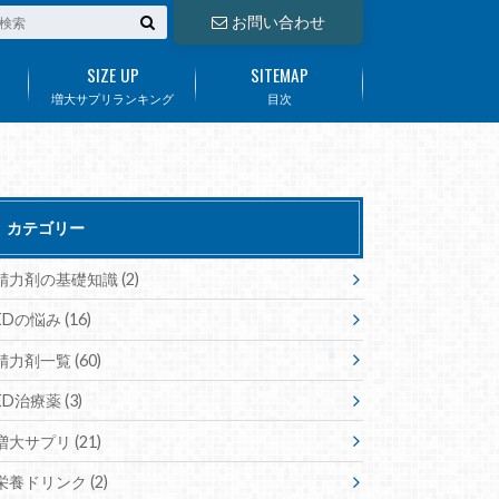
お問い合わせ
SIZE UP
SITEMAP
増大サプリランキング
目次
カテゴリー
精力剤の基礎知識
(2)
EDの悩み
(16)
精力剤一覧
(60)
ED治療薬
(3)
増大サプリ
(21)
栄養ドリンク
(2)